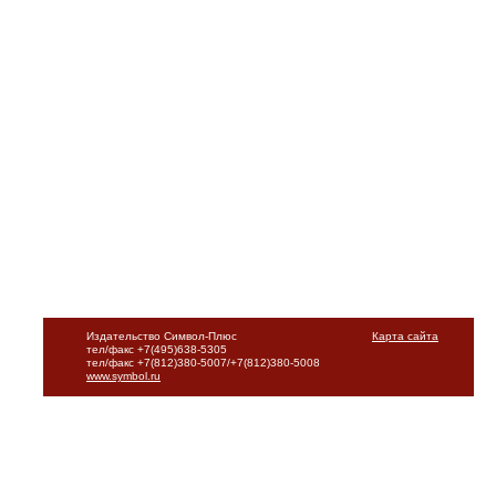
Издательство Символ-Плюс
Карта сайта
тел/факс +7(495)638-5305
тел/факс +7(812)380-5007/+7(812)380-5008
www.symbol.ru