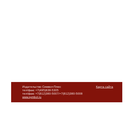
Издательство Символ-Плюс
Карта сайта
тел/факс +7(495)638-5305
тел/факс +7(812)380-5007/+7(812)380-5008
www.symbol.ru