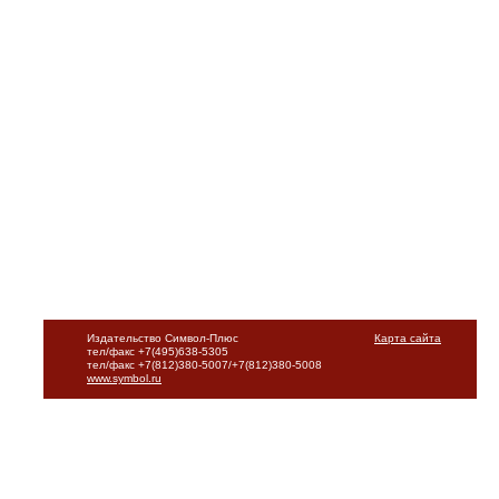
Издательство Символ-Плюс
Карта сайта
тел/факс +7(495)638-5305
тел/факс +7(812)380-5007/+7(812)380-5008
www.symbol.ru