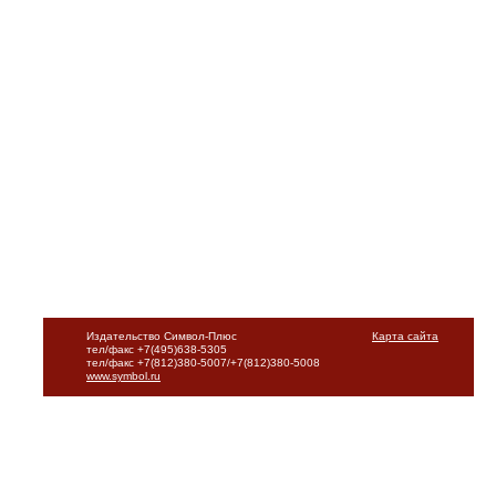
Издательство Символ-Плюс
Карта сайта
тел/факс +7(495)638-5305
тел/факс +7(812)380-5007/+7(812)380-5008
www.symbol.ru