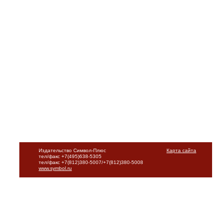
Издательство Символ-Плюс
Карта сайта
тел/факс +7(495)638-5305
тел/факс +7(812)380-5007/+7(812)380-5008
www.symbol.ru