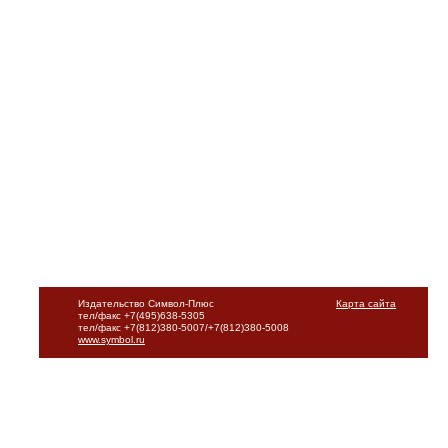
Издательство Символ-Плюс
Карта сайта
тел/факс +7(495)638-5305
тел/факс +7(812)380-5007/+7(812)380-5008
www.symbol.ru