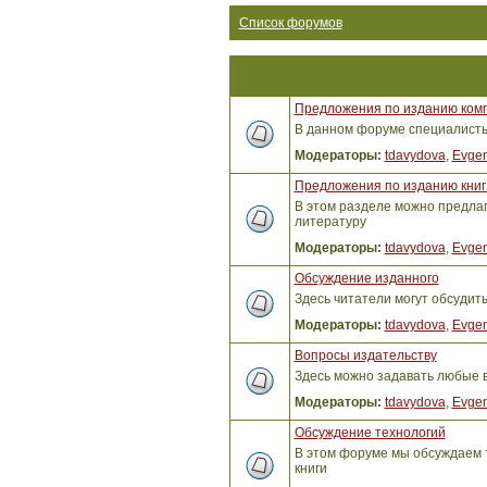
Список форумов
Предложения по изданию ком
В данном форуме специалисты 
Модераторы:
tdavydova
,
Evgen
Предложения по изданию книг 
В этом разделе можно предлага
литературу
Модераторы:
tdavydova
,
Evgen
Обсуждение изданного
Здесь читатели могут обсудит
Модераторы:
tdavydova
,
Evgen
Вопросы издательству
Здесь можно задавать любые 
Модераторы:
tdavydova
,
Evgen
Обсуждение технологий
В этом форуме мы обсуждаем т
книги