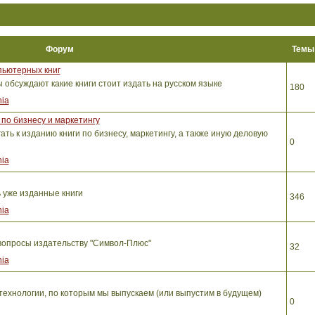
Форум
Тем
пьютерных книг
обсуждают какие книги стоит издать на русском языке
180
ia
по бизнесу и маркетингу
ть к изданию книги по бизнесу, маркетингу, а также иную деловую
0
ia
ь уже изданные книги
346
ia
вопросы издательству "Символ-Плюс"
32
ia
ехнологии, по которым мы выпускаем (или выпустим в будущем)
0