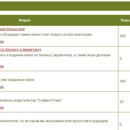
Форум
Тем
пьютерных книг
обсуждают какие книги стоит издать на русском языке
180
ia
по бизнесу и маркетингу
ть к изданию книги по бизнесу, маркетингу, а также иную деловую
0
ia
ь уже изданные книги
346
ia
вопросы издательству "Символ-Плюс"
32
ia
ехнологии, по которым мы выпускаем (или выпустим в будущем)
0