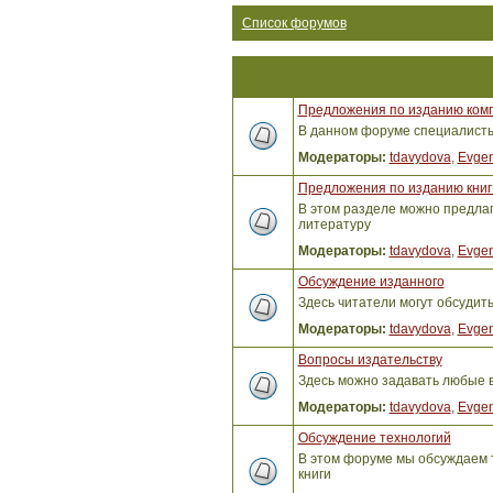
Список форумов
Предложения по изданию ком
В данном форуме специалисты 
Модераторы:
tdavydova
,
Evgen
Предложения по изданию книг 
В этом разделе можно предлага
литературу
Модераторы:
tdavydova
,
Evgen
Обсуждение изданного
Здесь читатели могут обсудит
Модераторы:
tdavydova
,
Evgen
Вопросы издательству
Здесь можно задавать любые 
Модераторы:
tdavydova
,
Evgen
Обсуждение технологий
В этом форуме мы обсуждаем т
книги