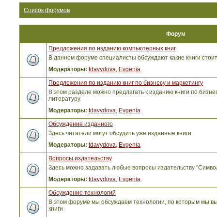
Список форумов
Форум
Предложения по изданию компьютерных книг
В данном форуме специалисты обсуждают какие книги стоит
Модераторы:
tdavydova
,
Evgenia
Предложения по изданию книг по бизнесу и маркетингу
В этом разделе можно предлагать к изданию книги по бизнес
литературу
Модераторы:
tdavydova
,
Evgenia
Обсуждение изданного
Здесь читатели могут обсудить уже изданные книги
Модераторы:
tdavydova
,
Evgenia
Вопросы издательству
Здесь можно задавать любые вопросы издательству "Симво
Модераторы:
tdavydova
,
Evgenia
Обсуждение технологий
В этом форуме мы обсуждаем технологии, по которым мы вы
книги