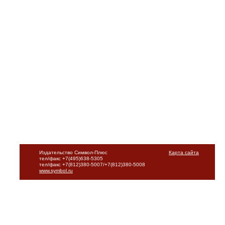
Издательство Символ-Плюс
Карта сайта
тел/факс +7(495)638-5305
тел/факс +7(812)380-5007/+7(812)380-5008
www.symbol.ru