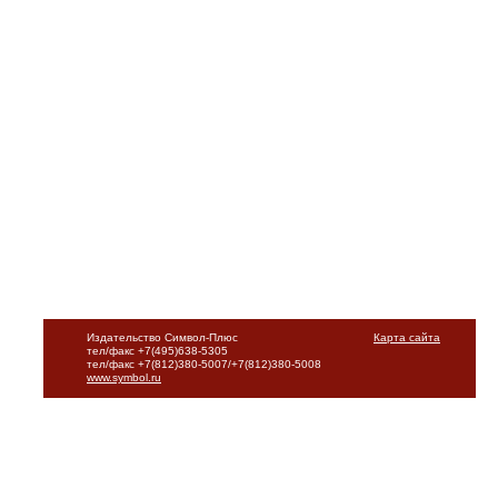
Издательство Символ-Плюс
Карта сайта
тел/факс +7(495)638-5305
тел/факс +7(812)380-5007/+7(812)380-5008
www.symbol.ru