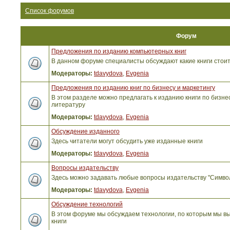
Список форумов
Форум
Предложения по изданию компьютерных книг
В данном форуме специалисты обсуждают какие книги стоит
Модераторы:
tdavydova
,
Evgenia
Предложения по изданию книг по бизнесу и маркетингу
В этом разделе можно предлагать к изданию книги по бизнес
литературу
Модераторы:
tdavydova
,
Evgenia
Обсуждение изданного
Здесь читатели могут обсудить уже изданные книги
Модераторы:
tdavydova
,
Evgenia
Вопросы издательству
Здесь можно задавать любые вопросы издательству "Симво
Модераторы:
tdavydova
,
Evgenia
Обсуждение технологий
В этом форуме мы обсуждаем технологии, по которым мы вы
книги