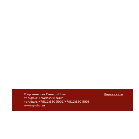
Издательство Символ-Плюс
Карта сайта
тел/факс +7(495)638-5305
тел/факс +7(812)380-5007/+7(812)380-5008
www.symbol.ru