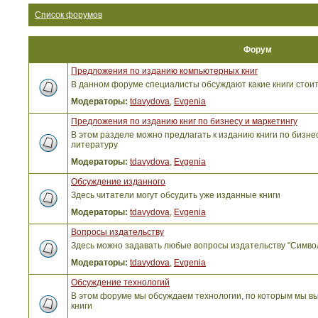
Список форумов
Форум
Предложения по изданию компьютерных книг
В данном форуме специалисты обсуждают какие книги стоит
Модераторы:
tdavydova
,
Evgenia
Предложения по изданию книг по бизнесу и маркетингу
В этом разделе можно предлагать к изданию книги по бизнес
литературу
Модераторы:
tdavydova
,
Evgenia
Обсуждение изданного
Здесь читатели могут обсудить уже изданные книги
Модераторы:
tdavydova
,
Evgenia
Вопросы издательству
Здесь можно задавать любые вопросы издательству "Симво
Модераторы:
tdavydova
,
Evgenia
Обсуждение технологий
В этом форуме мы обсуждаем технологии, по которым мы вы
книги