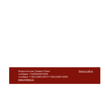
Издательство Символ-Плюс
Карта сайта
тел/факс +7(495)638-5305
тел/факс +7(812)380-5007/+7(812)380-5008
www.symbol.ru