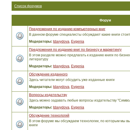
Список форумов
Форум
Предложения по изданию компьютерных книг
В данном форуме специалисты обсуждают какие книги стоит
Модераторы:
tdavydova
,
Evgenia
Предложения по изданию книг по бизнесу и маркетингу
В этом разделе можно предлагать к изданию книги по бизнес
литературу
Модераторы:
tdavydova
,
Evgenia
Обсуждение изданного
Здесь читатели могут обсудить уже изданные книги
Модераторы:
tdavydova
,
Evgenia
Вопросы издательству
Здесь можно задавать любые вопросы издательству "Симво
Модераторы:
tdavydova
,
Evgenia
Обсуждение технологий
В этом форуме мы обсуждаем технологии, по которым мы вы
книги