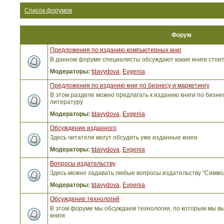
Список форумов
Форум
Предложения по изданию компьютерных книг
В данном форуме специалисты обсуждают какие книги стоит
Модераторы:
tdavydova
,
Evgenia
Предложения по изданию книг по бизнесу и маркетингу
В этом разделе можно предлагать к изданию книги по бизнес
литературу
Модераторы:
tdavydova
,
Evgenia
Обсуждение изданного
Здесь читатели могут обсудить уже изданные книги
Модераторы:
tdavydova
,
Evgenia
Вопросы издательству
Здесь можно задавать любые вопросы издательству "Симво
Модераторы:
tdavydova
,
Evgenia
Обсуждение технологий
В этом форуме мы обсуждаем технологии, по которым мы вы
книги