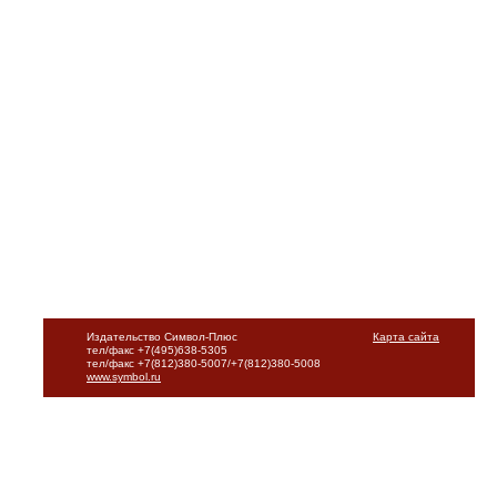
Издательство Символ-Плюс
Карта сайта
тел/факс +7(495)638-5305
тел/факс +7(812)380-5007/+7(812)380-5008
www.symbol.ru