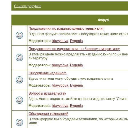
Список форумов
Форум
Предложения по изданию компьютерных книг
В данном форуме специалисты обсуждают какие книги стоит
Модераторы:
tdavydova
,
Evgenia
Предложения по изданию книг по бизнесу и маркетингу
В этом разделе можно предлагать к изданию книги по бизнес
литературу
Модераторы:
tdavydova
,
Evgenia
Обсуждение изданного
Здесь читатели могут обсудить уже изданные книги
Модераторы:
tdavydova
,
Evgenia
Вопросы издательству
Здесь можно задавать любые вопросы издательству "Симво
Модераторы:
tdavydova
,
Evgenia
Обсуждение технологий
В этом форуме мы обсуждаем технологии, по которым мы вы
книги