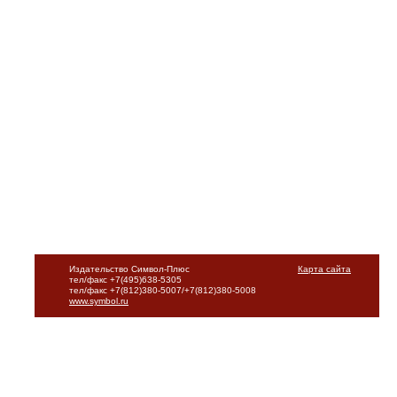
Издательство Символ-Плюс
Карта сайта
тел/факс +7(495)638-5305
тел/факс +7(812)380-5007/+7(812)380-5008
www.symbol.ru