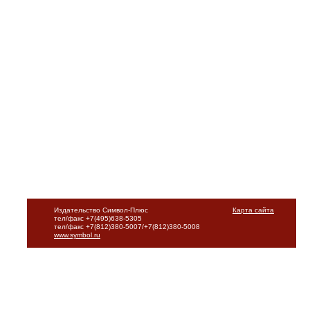
Издательство Символ-Плюс
Карта сайта
тел/факс +7(495)638-5305
тел/факс +7(812)380-5007/+7(812)380-5008
www.symbol.ru