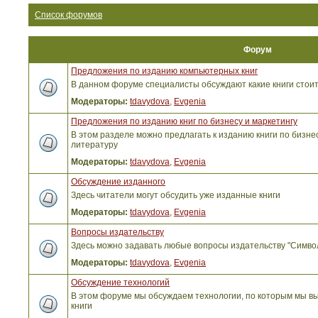
Список форумов
Форум
Предложения по изданию компьютерных книг
В данном форуме специалисты обсуждают какие книги стоит
Модераторы:
tdavydova
,
Evgenia
Предложения по изданию книг по бизнесу и маркетингу
В этом разделе можно предлагать к изданию книги по бизнес
литературу
Модераторы:
tdavydova
,
Evgenia
Обсуждение изданного
Здесь читатели могут обсудить уже изданные книги
Модераторы:
tdavydova
,
Evgenia
Вопросы издательству
Здесь можно задавать любые вопросы издательству "Симво
Модераторы:
tdavydova
,
Evgenia
Обсуждение технологий
В этом форуме мы обсуждаем технологии, по которым мы вы
книги