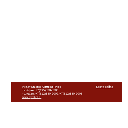
Издательство Символ-Плюс
Карта сайта
тел/факс +7(495)638-5305
тел/факс +7(812)380-5007/+7(812)380-5008
www.symbol.ru