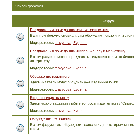
Список форумов
Форум
Предложения по изданию компьютерных книг
В данном форуме специалисты обсуждают какие книги стоит
Модераторы:
tdavydova
,
Evgenia
Предложения по изданию книг по бизнесу и маркетингу
В этом разделе можно предлагать к изданию книги по бизнес
литературу
Модераторы:
tdavydova
,
Evgenia
Обсуждение изданного
Здесь читатели могут обсудить уже изданные книги
Модераторы:
tdavydova
,
Evgenia
Вопросы издательству
Здесь можно задавать любые вопросы издательству "Симво
Модераторы:
tdavydova
,
Evgenia
Обсуждение технологий
В этом форуме мы обсуждаем технологии, по которым мы вы
книги