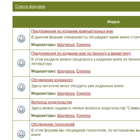
Список форумов
Форум
Предложения по изданию компьютерных книг
В данном форуме специалисты обсуждают какие книги стоит
Модераторы:
tdavydova
,
Evgenia
Предложения по изданию книг по бизнесу и маркетингу
В этом разделе можно предлагать к изданию книги по бизнес
литературу
Модераторы:
tdavydova
,
Evgenia
Обсуждение изданного
Здесь читатели могут обсудить уже изданные книги
Модераторы:
tdavydova
,
Evgenia
Вопросы издательству
Здесь можно задавать любые вопросы издательству "Симво
Модераторы:
tdavydova
,
Evgenia
Обсуждение технологий
В этом форуме мы обсуждаем технологии, по которым мы вы
книги