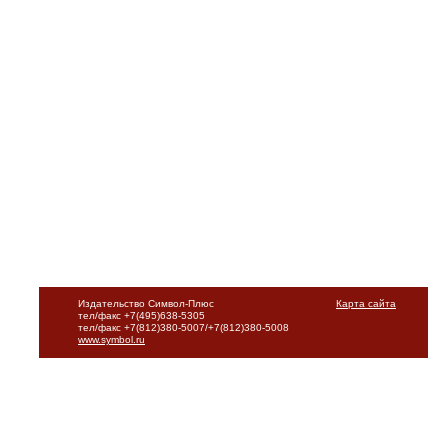
Издательство Символ-Плюс
Карта сайта
тел/факс +7(495)638-5305
тел/факс +7(812)380-5007/+7(812)380-5008
www.symbol.ru