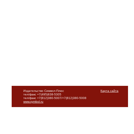
Издательство Символ-Плюс
Карта сайта
тел/факс +7(495)638-5305
тел/факс +7(812)380-5007/+7(812)380-5008
www.symbol.ru