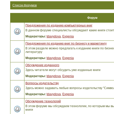
Список форумов
Форум
Предложения по изданию компьютерных книг
В данном форуме специалисты обсуждают какие книги стоит
Модераторы:
tdavydova
,
Evgenia
Предложения по изданию книг по бизнесу и маркетингу
В этом разделе можно предлагать к изданию книги по бизнес
литературу
Модераторы:
tdavydova
,
Evgenia
Обсуждение изданного
Здесь читатели могут обсудить уже изданные книги
Модераторы:
tdavydova
,
Evgenia
Вопросы издательству
Здесь можно задавать любые вопросы издательству "Симво
Модераторы:
tdavydova
,
Evgenia
Обсуждение технологий
В этом форуме мы обсуждаем технологии, по которым мы вы
книги