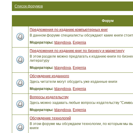
Список форумов
Форум
Предложения по изданию компьютерных книг
В данном форуме специалисты обсуждают какие книги стоит
Модераторы:
tdavydova
,
Evgenia
Предложения по изданию книг по бизнесу и маркетингу
В этом разделе можно предлагать к изданию книги по бизнес
литературу
Модераторы:
tdavydova
,
Evgenia
Обсуждение изданного
Здесь читатели могут обсудить уже изданные книги
Модераторы:
tdavydova
,
Evgenia
Вопросы издательству
Здесь можно задавать любые вопросы издательству "Симво
Модераторы:
tdavydova
,
Evgenia
Обсуждение технологий
В этом форуме мы обсуждаем технологии, по которым мы вы
книги