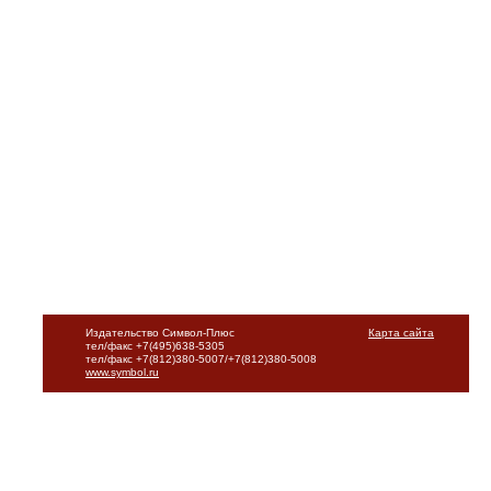
Издательство Символ-Плюс
Карта сайта
тел/факс +7(495)638-5305
тел/факс +7(812)380-5007/+7(812)380-5008
www.symbol.ru