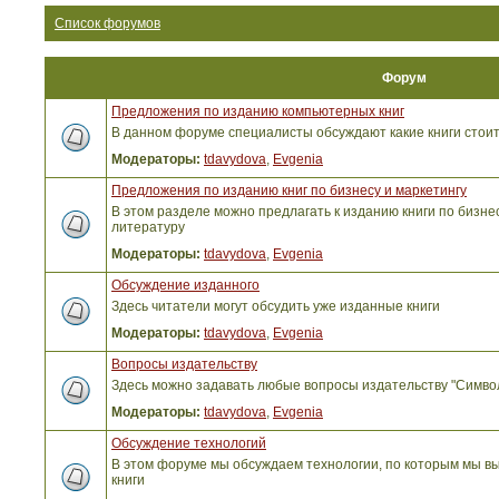
Список форумов
Форум
Предложения по изданию компьютерных книг
В данном форуме специалисты обсуждают какие книги стоит
Модераторы:
tdavydova
,
Evgenia
Предложения по изданию книг по бизнесу и маркетингу
В этом разделе можно предлагать к изданию книги по бизнес
литературу
Модераторы:
tdavydova
,
Evgenia
Обсуждение изданного
Здесь читатели могут обсудить уже изданные книги
Модераторы:
tdavydova
,
Evgenia
Вопросы издательству
Здесь можно задавать любые вопросы издательству "Симво
Модераторы:
tdavydova
,
Evgenia
Обсуждение технологий
В этом форуме мы обсуждаем технологии, по которым мы вы
книги