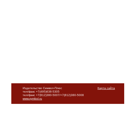
Издательство Символ-Плюс
Карта сайта
тел/факс +7(495)638-5305
тел/факс +7(812)380-5007/+7(812)380-5008
www.symbol.ru