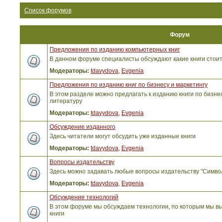
Список форумов
Форум
Предложения по изданию компьютерных книг
В данном форуме специалисты обсуждают какие книги стоит
Модераторы:
tdavydova
,
Evgenia
Предложения по изданию книг по бизнесу и маркетингу
В этом разделе можно предлагать к изданию книги по бизнес
литературу
Модераторы:
tdavydova
,
Evgenia
Обсуждение изданного
Здесь читатели могут обсудить уже изданные книги
Модераторы:
tdavydova
,
Evgenia
Вопросы издательству
Здесь можно задавать любые вопросы издательству "Симво
Модераторы:
tdavydova
,
Evgenia
Обсуждение технологий
В этом форуме мы обсуждаем технологии, по которым мы вы
книги