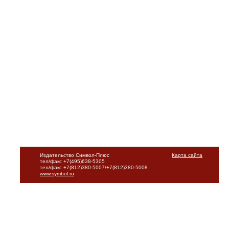
Издательство Символ-Плюс
Карта сайта
тел/факс +7(495)638-5305
тел/факс +7(812)380-5007/+7(812)380-5008
www.symbol.ru