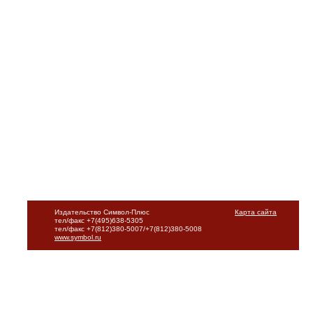
Издательство Символ-Плюс
Карта сайта
тел/факс +7(495)638-5305
тел/факс +7(812)380-5007/+7(812)380-5008
www.symbol.ru