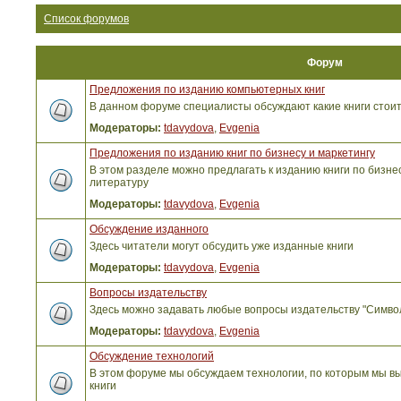
Список форумов
Форум
Предложения по изданию компьютерных книг
В данном форуме специалисты обсуждают какие книги стоит
Модераторы:
tdavydova
,
Evgenia
Предложения по изданию книг по бизнесу и маркетингу
В этом разделе можно предлагать к изданию книги по бизнес
литературу
Модераторы:
tdavydova
,
Evgenia
Обсуждение изданного
Здесь читатели могут обсудить уже изданные книги
Модераторы:
tdavydova
,
Evgenia
Вопросы издательству
Здесь можно задавать любые вопросы издательству "Симво
Модераторы:
tdavydova
,
Evgenia
Обсуждение технологий
В этом форуме мы обсуждаем технологии, по которым мы вы
книги