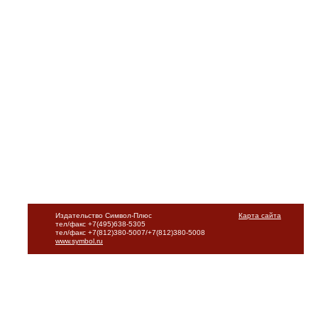
Издательство Символ-Плюс
Карта сайта
тел/факс +7(495)638-5305
тел/факс +7(812)380-5007/+7(812)380-5008
www.symbol.ru