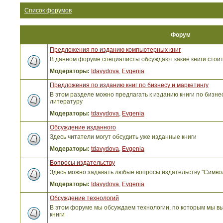
Список форумов
Форум
Предложения по изданию компьютерных книг
В данном форуме специалисты обсуждают какие книги стоит
Модераторы:
tdavydova
,
Evgenia
Предложения по изданию книг по бизнесу и маркетингу
В этом разделе можно предлагать к изданию книги по бизнес
литературу
Модераторы:
tdavydova
,
Evgenia
Обсуждение изданного
Здесь читатели могут обсудить уже изданные книги
Модераторы:
tdavydova
,
Evgenia
Вопросы издательству
Здесь можно задавать любые вопросы издательству "Симво
Модераторы:
tdavydova
,
Evgenia
Обсуждение технологий
В этом форуме мы обсуждаем технологии, по которым мы вы
книги