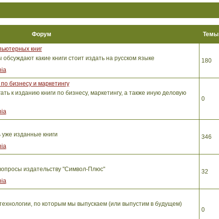
Форум
Тем
пьютерных книг
обсуждают какие книги стоит издать на русском языке
180
ia
по бизнесу и маркетингу
ть к изданию книги по бизнесу, маркетингу, а также иную деловую
0
ia
ь уже изданные книги
346
ia
вопросы издательству "Символ-Плюс"
32
ia
ехнологии, по которым мы выпускаем (или выпустим в будущем)
0