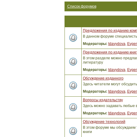
Список форумов
Предложения по изданию ком
В данном форуме специалисты 
Модераторы:
tdavydova
,
Evgen
Предложения по изданию книг 
В этом разделе можно предлага
литературу
Модераторы:
tdavydova
,
Evgen
Обсуждение изданного
Здесь читатели могут обсудит
Модераторы:
tdavydova
,
Evgen
Вопросы издательству
Здесь можно задавать любые 
Модераторы:
tdavydova
,
Evgen
Обсуждение технологий
В этом форуме мы обсуждаем т
книги