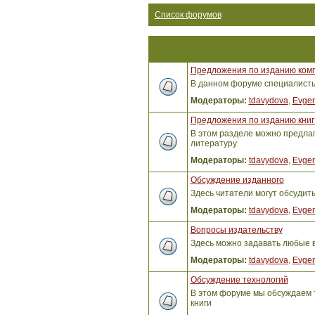
Список форумов
Предложения по изданию ком
В данном форуме специалисты 
Модераторы:
tdavydova
,
Evgen
Предложения по изданию книг 
В этом разделе можно предлага
литературу
Модераторы:
tdavydova
,
Evgen
Обсуждение изданного
Здесь читатели могут обсудит
Модераторы:
tdavydova
,
Evgen
Вопросы издательству
Здесь можно задавать любые 
Модераторы:
tdavydova
,
Evgen
Обсуждение технологий
В этом форуме мы обсуждаем т
книги