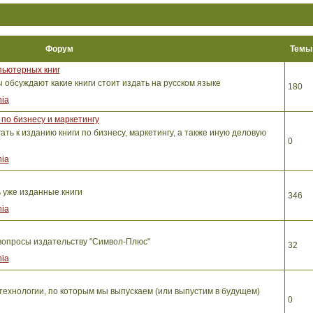
Форум
Тем
пьютерных книг
обсуждают какие книги стоит издать на русском языке
180
ia
по бизнесу и маркетингу
ть к изданию книги по бизнесу, маркетингу, а также иную деловую
0
ia
ь уже изданные книги
346
ia
вопросы издательству "Символ-Плюс"
32
ia
ехнологии, по которым мы выпускаем (или выпустим в будущем)
0