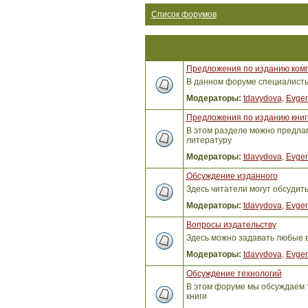
Список форумов
Предложения по изданию ком
В данном форуме специалисты 
Модераторы:
tdavydova
,
Evgen
Предложения по изданию книг 
В этом разделе можно предлага
литературу
Модераторы:
tdavydova
,
Evgen
Обсуждение изданного
Здесь читатели могут обсудит
Модераторы:
tdavydova
,
Evgen
Вопросы издательству
Здесь можно задавать любые 
Модераторы:
tdavydova
,
Evgen
Обсуждение технологий
В этом форуме мы обсуждаем т
книги