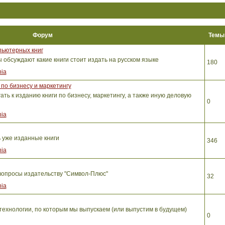
Форум
Тем
пьютерных книг
обсуждают какие книги стоит издать на русском языке
180
ia
по бизнесу и маркетингу
ть к изданию книги по бизнесу, маркетингу, а также иную деловую
0
ia
ь уже изданные книги
346
ia
вопросы издательству "Символ-Плюс"
32
ia
ехнологии, по которым мы выпускаем (или выпустим в будущем)
0