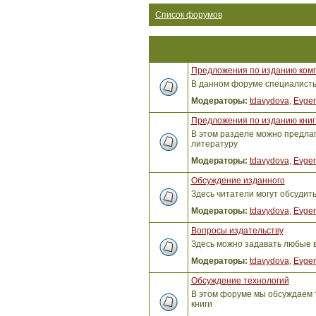
Список форумов
Предложения по изданию ком
В данном форуме специалисты 
Модераторы:
tdavydova
,
Evgen
Предложения по изданию книг 
В этом разделе можно предлага
литературу
Модераторы:
tdavydova
,
Evgen
Обсуждение изданного
Здесь читатели могут обсудит
Модераторы:
tdavydova
,
Evgen
Вопросы издательству
Здесь можно задавать любые 
Модераторы:
tdavydova
,
Evgen
Обсуждение технологий
В этом форуме мы обсуждаем т
книги