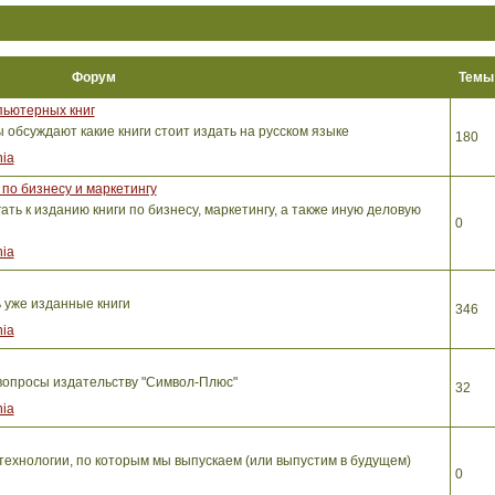
Форум
Тем
пьютерных книг
обсуждают какие книги стоит издать на русском языке
180
ia
по бизнесу и маркетингу
ть к изданию книги по бизнесу, маркетингу, а также иную деловую
0
ia
ь уже изданные книги
346
ia
вопросы издательству "Символ-Плюс"
32
ia
ехнологии, по которым мы выпускаем (или выпустим в будущем)
0