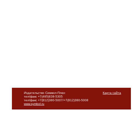
Издательство Символ-Плюс
Карта сайта
тел/факс +7(495)638-5305
тел/факс +7(812)380-5007/+7(812)380-5008
www.symbol.ru