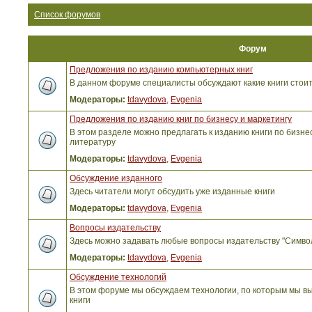
Список форумов
Форум
Предложения по изданию компьютерных книг
В данном форуме специалисты обсуждают какие книги стоит
Модераторы:
tdavydova
,
Evgenia
Предложения по изданию книг по бизнесу и маркетингу
В этом разделе можно предлагать к изданию книги по бизнес
литературу
Модераторы:
tdavydova
,
Evgenia
Обсуждение изданного
Здесь читатели могут обсудить уже изданные книги
Модераторы:
tdavydova
,
Evgenia
Вопросы издательству
Здесь можно задавать любые вопросы издательству "Симво
Модераторы:
tdavydova
,
Evgenia
Обсуждение технологий
В этом форуме мы обсуждаем технологии, по которым мы вы
книги