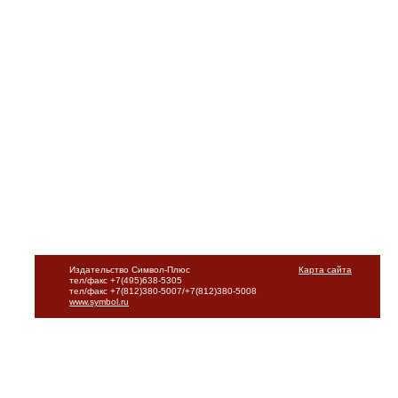
Издательство Символ-Плюс
Карта сайта
тел/факс +7(495)638-5305
тел/факс +7(812)380-5007/+7(812)380-5008
www.symbol.ru