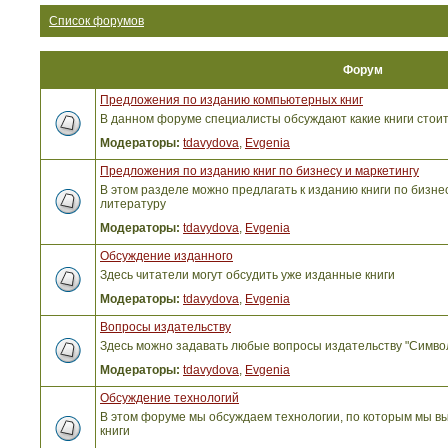
Список форумов
Форум
Предложения по изданию компьютерных книг
В данном форуме специалисты обсуждают какие книги стоит
Модераторы:
tdavydova
,
Evgenia
Предложения по изданию книг по бизнесу и маркетингу
В этом разделе можно предлагать к изданию книги по бизнес
литературу
Модераторы:
tdavydova
,
Evgenia
Обсуждение изданного
Здесь читатели могут обсудить уже изданные книги
Модераторы:
tdavydova
,
Evgenia
Вопросы издательству
Здесь можно задавать любые вопросы издательству "Симво
Модераторы:
tdavydova
,
Evgenia
Обсуждение технологий
В этом форуме мы обсуждаем технологии, по которым мы вы
книги