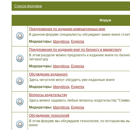
Список форумов
Форум
Предложения по изданию компьютерных книг
В данном форуме специалисты обсуждают какие книги стоит
Модераторы:
tdavydova
,
Evgenia
Предложения по изданию книг по бизнесу и маркетингу
В этом разделе можно предлагать к изданию книги по бизнес
литературу
Модераторы:
tdavydova
,
Evgenia
Обсуждение изданного
Здесь читатели могут обсудить уже изданные книги
Модераторы:
tdavydova
,
Evgenia
Вопросы издательству
Здесь можно задавать любые вопросы издательству "Симво
Модераторы:
tdavydova
,
Evgenia
Обсуждение технологий
В этом форуме мы обсуждаем технологии, по которым мы вы
книги