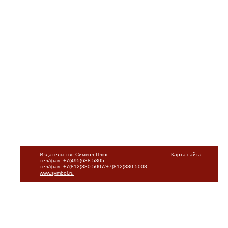
Издательство Символ-Плюс
Карта сайта
тел/факс +7(495)638-5305
тел/факс +7(812)380-5007/+7(812)380-5008
www.symbol.ru