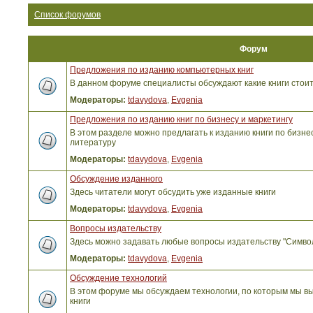
Список форумов
Форум
Предложения по изданию компьютерных книг
В данном форуме специалисты обсуждают какие книги стоит
Модераторы:
tdavydova
,
Evgenia
Предложения по изданию книг по бизнесу и маркетингу
В этом разделе можно предлагать к изданию книги по бизнес
литературу
Модераторы:
tdavydova
,
Evgenia
Обсуждение изданного
Здесь читатели могут обсудить уже изданные книги
Модераторы:
tdavydova
,
Evgenia
Вопросы издательству
Здесь можно задавать любые вопросы издательству "Симво
Модераторы:
tdavydova
,
Evgenia
Обсуждение технологий
В этом форуме мы обсуждаем технологии, по которым мы вы
книги