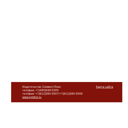
Издательство Символ-Плюс
Карта сайта
тел/факс +7(495)638-5305
тел/факс +7(812)380-5007/+7(812)380-5008
www.symbol.ru