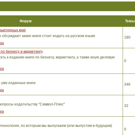
Форум
Тем
пьютерных книг
обсуждают какие книги стоит издать на русском языке
180
ia
по бизнесу и маркетингу
ть к изданию книги по бизнесу, маркетингу, а также иную деловую
0
ia
ь уже изданные книги
346
ia
вопросы издательству "Символ-Плюс"
32
ia
ехнологии, по которым мы выпускаем (или выпустим в будущем)
0