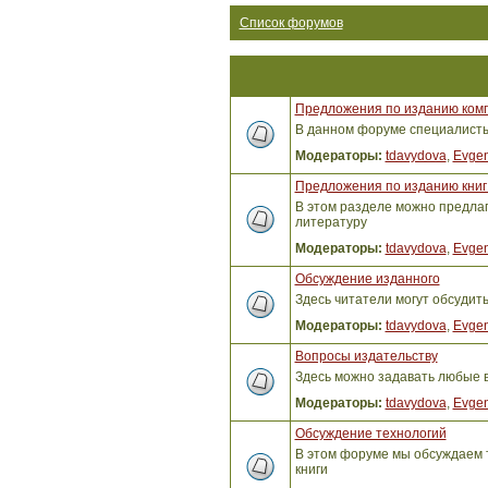
Список форумов
Предложения по изданию ком
В данном форуме специалисты 
Модераторы:
tdavydova
,
Evgen
Предложения по изданию книг 
В этом разделе можно предлага
литературу
Модераторы:
tdavydova
,
Evgen
Обсуждение изданного
Здесь читатели могут обсудит
Модераторы:
tdavydova
,
Evgen
Вопросы издательству
Здесь можно задавать любые 
Модераторы:
tdavydova
,
Evgen
Обсуждение технологий
В этом форуме мы обсуждаем т
книги