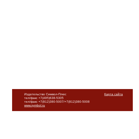
Издательство Символ-Плюс
Карта сайта
тел/факс +7(495)638-5305
тел/факс +7(812)380-5007/+7(812)380-5008
www.symbol.ru