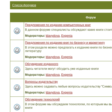
Список форумов
Форум
Предложения по изданию компьютерных книг
В данном форуме специалисты обсуждают какие книги стоит
Модераторы:
tdavydova
,
Evgenia
Предложения по изданию книг по бизнесу и маркетингу
В этом разделе можно предлагать к изданию книги по бизнес
литературу
Модераторы:
tdavydova
,
Evgenia
Обсуждение изданного
Здесь читатели могут обсудить уже изданные книги
Модераторы:
tdavydova
,
Evgenia
Вопросы издательству
Здесь можно задавать любые вопросы издательству "Симво
Модераторы:
tdavydova
,
Evgenia
Обсуждение технологий
В этом форуме мы обсуждаем технологии, по которым мы вы
книги