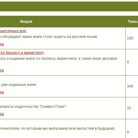
Форум
Тем
пьютерных книг
обсуждают какие книги стоит издать на русском языке
180
ia
по бизнесу и маркетингу
ть к изданию книги по бизнесу, маркетингу, а также иную деловую
0
ia
ь уже изданные книги
346
ia
вопросы издательству "Символ-Плюс"
32
ia
ехнологии, по которым мы выпускаем (или выпустим в будущем)
0