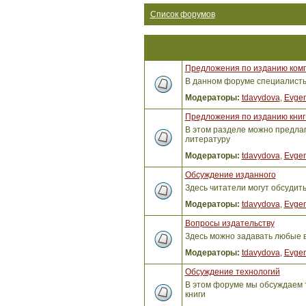
Список форумов
Предложения по изданию ком
В данном форуме специалисты 
Модераторы:
tdavydova
,
Evgen
Предложения по изданию книг 
В этом разделе можно предлага
литературу
Модераторы:
tdavydova
,
Evgen
Обсуждение изданного
Здесь читатели могут обсудит
Модераторы:
tdavydova
,
Evgen
Вопросы издательству
Здесь можно задавать любые 
Модераторы:
tdavydova
,
Evgen
Обсуждение технологий
В этом форуме мы обсуждаем т
книги