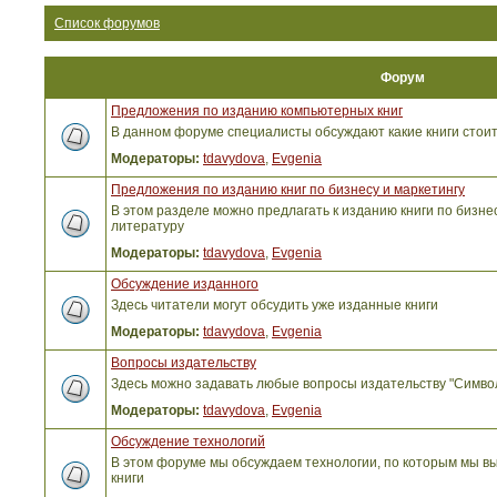
Список форумов
Форум
Предложения по изданию компьютерных книг
В данном форуме специалисты обсуждают какие книги стоит
Модераторы:
tdavydova
,
Evgenia
Предложения по изданию книг по бизнесу и маркетингу
В этом разделе можно предлагать к изданию книги по бизнес
литературу
Модераторы:
tdavydova
,
Evgenia
Обсуждение изданного
Здесь читатели могут обсудить уже изданные книги
Модераторы:
tdavydova
,
Evgenia
Вопросы издательству
Здесь можно задавать любые вопросы издательству "Симво
Модераторы:
tdavydova
,
Evgenia
Обсуждение технологий
В этом форуме мы обсуждаем технологии, по которым мы вы
книги