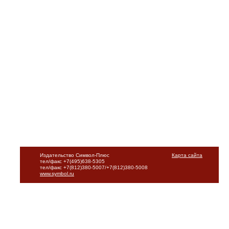
Издательство Символ-Плюс
Карта сайта
тел/факс +7(495)638-5305
тел/факс +7(812)380-5007/+7(812)380-5008
www.symbol.ru