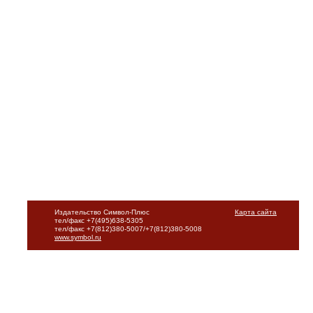
Издательство Символ-Плюс
Карта сайта
тел/факс +7(495)638-5305
тел/факс +7(812)380-5007/+7(812)380-5008
www.symbol.ru