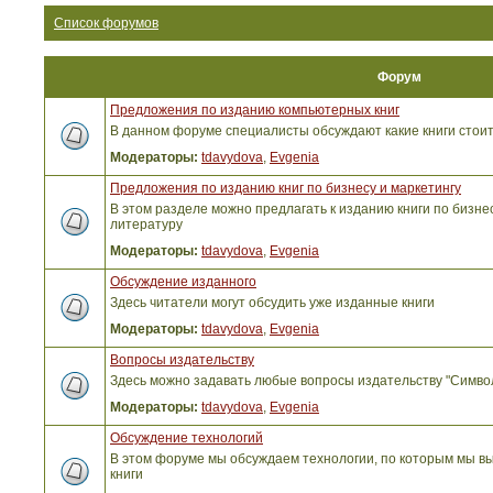
Список форумов
Форум
Предложения по изданию компьютерных книг
В данном форуме специалисты обсуждают какие книги стоит
Модераторы:
tdavydova
,
Evgenia
Предложения по изданию книг по бизнесу и маркетингу
В этом разделе можно предлагать к изданию книги по бизнес
литературу
Модераторы:
tdavydova
,
Evgenia
Обсуждение изданного
Здесь читатели могут обсудить уже изданные книги
Модераторы:
tdavydova
,
Evgenia
Вопросы издательству
Здесь можно задавать любые вопросы издательству "Симво
Модераторы:
tdavydova
,
Evgenia
Обсуждение технологий
В этом форуме мы обсуждаем технологии, по которым мы вы
книги