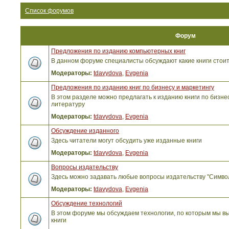
Список форумов
Форум
Предложения по изданию компьютерных книг
В данном форуме специалисты обсуждают какие книги стоит
Модераторы:
tdavydova
,
Evgenia
Предложения по изданию книг по бизнесу и маркетингу
В этом разделе можно предлагать к изданию книги по бизнес
литературу
Модераторы:
tdavydova
,
Evgenia
Обсуждение изданного
Здесь читатели могут обсудить уже изданные книги
Модераторы:
tdavydova
,
Evgenia
Вопросы издательству
Здесь можно задавать любые вопросы издательству "Симво
Модераторы:
tdavydova
,
Evgenia
Обсуждение технологий
В этом форуме мы обсуждаем технологии, по которым мы вы
книги