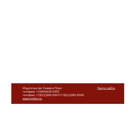
Издательство Символ-Плюс
Карта сайта
тел/факс +7(495)638-5305
тел/факс +7(812)380-5007/+7(812)380-5008
www.symbol.ru