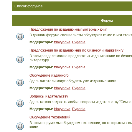
Список форумов
Форум
Предложения по изданию компьютерных книг
В данном форуме специалисты обсуждают какие книги стоит
Модераторы:
tdavydova
,
Evgenia
Предложения по изданию книг по бизнесу и маркетингу
В этом разделе можно предлагать к изданию книги по бизнес
литературу
Модераторы:
tdavydova
,
Evgenia
Обсуждение изданного
Здесь читатели могут обсудить уже изданные книги
Модераторы:
tdavydova
,
Evgenia
Вопросы издательству
Здесь можно задавать любые вопросы издательству "Симво
Модераторы:
tdavydova
,
Evgenia
Обсуждение технологий
В этом форуме мы обсуждаем технологии, по которым мы вы
книги