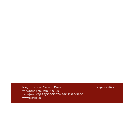
Издательство Символ-Плюс
Карта сайта
тел/факс +7(495)638-5305
тел/факс +7(812)380-5007/+7(812)380-5008
www.symbol.ru