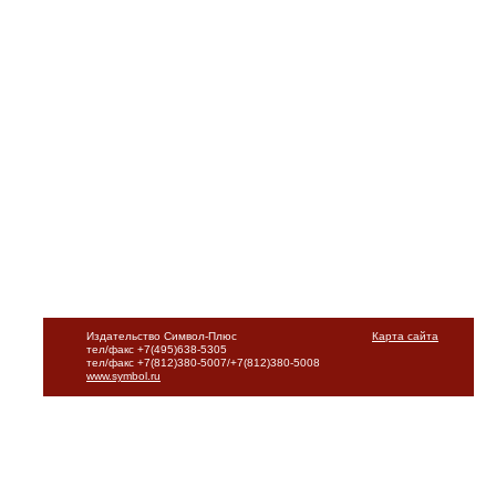
Издательство Символ-Плюс
Карта сайта
тел/факс +7(495)638-5305
тел/факс +7(812)380-5007/+7(812)380-5008
www.symbol.ru