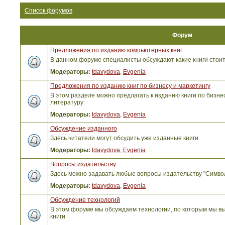
Список форумов
Форум
Предложения по изданию компьютерных книг
В данном форуме специалисты обсуждают какие книги стоит
Модераторы:
tdavydova
,
Evgenia
Предложения по изданию книг по бизнесу и маркетингу
В этом разделе можно предлагать к изданию книги по бизнес
литературу
Модераторы:
tdavydova
,
Evgenia
Обсуждение изданного
Здесь читатели могут обсудить уже изданные книги
Модераторы:
tdavydova
,
Evgenia
Вопросы издательству
Здесь можно задавать любые вопросы издательству "Симво
Модераторы:
tdavydova
,
Evgenia
Обсуждение технологий
В этом форуме мы обсуждаем технологии, по которым мы вы
книги