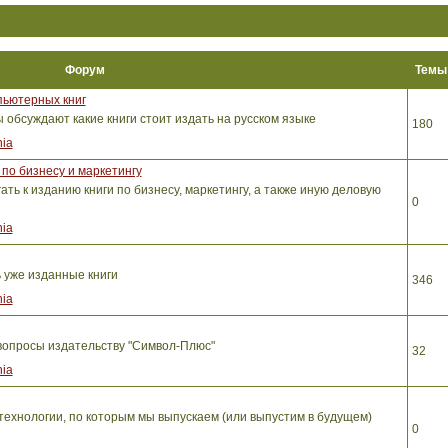
Форум
Тем
пьютерных книг
обсуждают какие книги стоит издать на русском языке
180
ia
по бизнесу и маркетингу
ть к изданию книги по бизнесу, маркетингу, а также иную деловую
0
ia
ь уже изданные книги
346
ia
вопросы издательству "Символ-Плюс"
32
ia
ехнологии, по которым мы выпускаем (или выпустим в будущем)
0