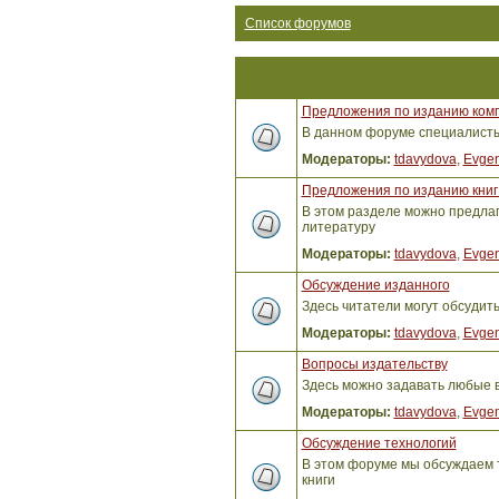
Список форумов
Предложения по изданию ком
В данном форуме специалисты 
Модераторы:
tdavydova
,
Evgen
Предложения по изданию книг 
В этом разделе можно предлага
литературу
Модераторы:
tdavydova
,
Evgen
Обсуждение изданного
Здесь читатели могут обсудит
Модераторы:
tdavydova
,
Evgen
Вопросы издательству
Здесь можно задавать любые 
Модераторы:
tdavydova
,
Evgen
Обсуждение технологий
В этом форуме мы обсуждаем т
книги