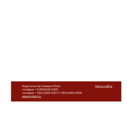
Издательство Символ-Плюс
Карта сайта
тел/факс +7(495)638-5305
тел/факс +7(812)380-5007/+7(812)380-5008
www.symbol.ru