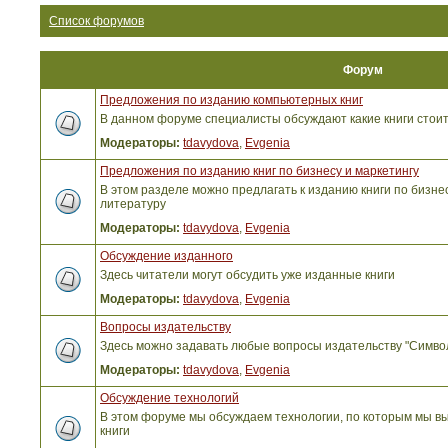
Список форумов
Форум
Предложения по изданию компьютерных книг
В данном форуме специалисты обсуждают какие книги стоит
Модераторы:
tdavydova
,
Evgenia
Предложения по изданию книг по бизнесу и маркетингу
В этом разделе можно предлагать к изданию книги по бизнес
литературу
Модераторы:
tdavydova
,
Evgenia
Обсуждение изданного
Здесь читатели могут обсудить уже изданные книги
Модераторы:
tdavydova
,
Evgenia
Вопросы издательству
Здесь можно задавать любые вопросы издательству "Симво
Модераторы:
tdavydova
,
Evgenia
Обсуждение технологий
В этом форуме мы обсуждаем технологии, по которым мы вы
книги