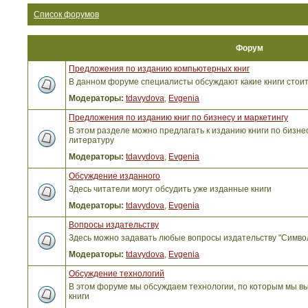
Список форумов
Форум
Предложения по изданию компьютерных книг
В данном форуме специалисты обсуждают какие книги стоит
Модераторы:
tdavydova
,
Evgenia
Предложения по изданию книг по бизнесу и маркетингу
В этом разделе можно предлагать к изданию книги по бизнес
литературу
Модераторы:
tdavydova
,
Evgenia
Обсуждение изданного
Здесь читатели могут обсудить уже изданные книги
Модераторы:
tdavydova
,
Evgenia
Вопросы издательству
Здесь можно задавать любые вопросы издательству "Симво
Модераторы:
tdavydova
,
Evgenia
Обсуждение технологий
В этом форуме мы обсуждаем технологии, по которым мы вы
книги