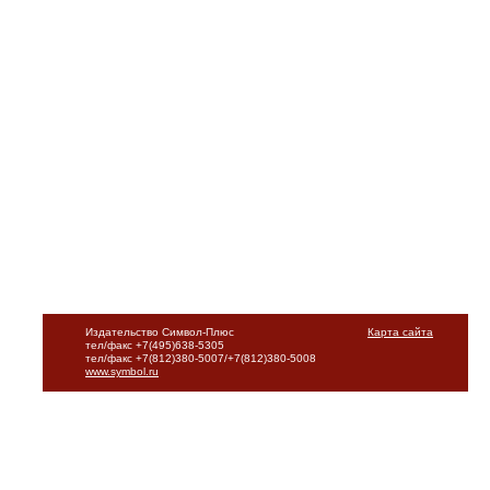
Издательство Символ-Плюс
Карта сайта
тел/факс +7(495)638-5305
тел/факс +7(812)380-5007/+7(812)380-5008
www.symbol.ru